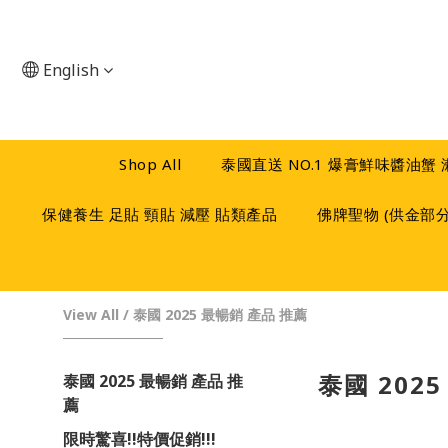
English
Shop All
泰國直送 NO.1 爆膏鮮味醬油蟹
保健養生 足貼 頸貼 減壓 貼類產品
佛牌聖物 (供金部
View All
/
泰國 2025 最暢銷 產品 推薦
泰國 202
泰國 2025 最暢銷 產品 推
薦
限時驚喜!!特價促銷!!!