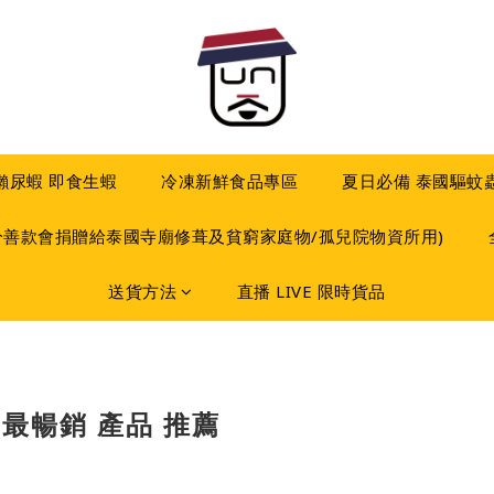
 瀨尿蝦 即食生蝦
冷凍新鮮食品專區
夏日必備 泰國驅蚊
分善款會捐贈給泰國寺廟修葺及貧窮家庭物/孤兒院物資所用)
送貨方法
直播 LIVE 限時貨品
5 最暢銷 產品 推薦