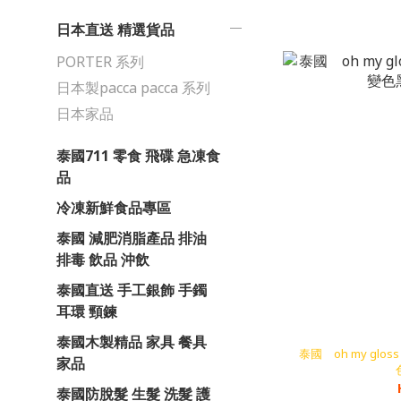
日本直送 精選貨品
PORTER 系列
日本製pacca pacca 系列
日本家品
泰國711 零食 飛碟 急凍食
品
冷凍新鮮食品專區
泰國 減肥消脂產品 排油
排毒 飲品 沖飲
泰國直送 手工銀飾 手鐲
耳環 頸鍊
泰國木製精品 家具 餐具
泰國 oh my gl
家品
泰國防脫髮 生髮 洗髮 護