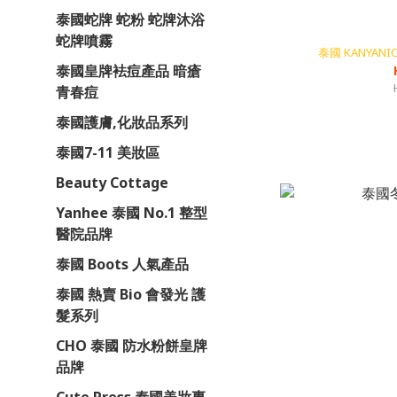
泰國蛇牌 蛇粉 蛇牌沐浴
蛇牌噴霧
泰國 KANYAN
泰國皇牌袪痘產品 暗瘡
青春痘
泰國護膚,化妝品系列
泰國7-11 美妝區
Beauty Cottage
Yanhee 泰國 No.1 整型
醫院品牌
泰國 Boots 人氣產品
泰國 熱賣 Bio 會發光 護
髮系列
CHO 泰國 防水粉餅皇牌
品牌