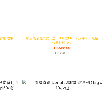
 防蚊 效果
網店限定優惠買二送一 !! 泰國Manraya 手工天然植
物防蚊磚 35G
HK$68.00
HK$98.00