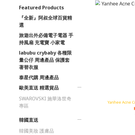
Featured Products
『全新』阿叔全球百貨精
選
旅遊出外必備電子電器 手
持風扇 充電寶 小家電
labubu crybaby 各種限
量公仔 周邊產品 保護套
著替衣服
泰星代購 周邊產品
歐美直送 精選貨品
SWAROVSKI 施華洛世奇
Yanhee Acne
專區
韓國直送
韓國美妝 護膚品