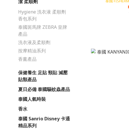
泰國 FISHE
潔 柔順劑
Hygiene 洗衣液 柔順劑
香包系列
泰國斑馬牌 ZEBRA 皇牌
產品
洗衣液及柔順劑
按摩精油系列
香薰產品
保健養生 足貼 頸貼 減壓
貼類產品
夏日必備 泰國驅蚊蟲產品
泰國人氣時裝
香水
泰國 Sanrio Disney 卡通
精品系列