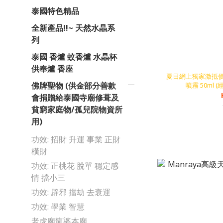
泰國特色精品
全新產品!!~ 天然水晶系
列
泰國 香爐 蚊香爐 水晶杯
供奉爐 香座
夏日網上獨家激抵價!! 
佛牌聖物 (供金部分善款
噴霧 50ml 
會捐贈給泰國寺廟修葺及
貧窮家庭物/孤兒院物資所
用)
功效: 招財 升運 事業 正財
橫財
功效: 正桃花 脫單 穩定感
情 擋小三
功效: 辟邪 擋劫 去衰運
功效: 學業 智慧
老虎廟龍婆本廟