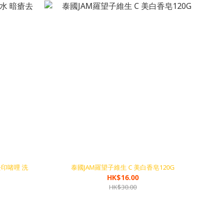
去印啫哩 洗
泰國JAM羅望子維生 C 美白香皂120G
HK$16.00
HK$30.00