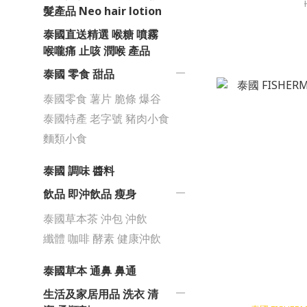
髮產品 Neo hair lotion
泰國直送精選 喉糖 噴霧
喉嚨痛 止咳 潤喉 產品
泰國 零食 甜品
泰國零食 薯片 脆條 爆谷
泰國特產 老字號 豬肉小食
麵類小食
泰國 調味 醬料
飲品 即沖飲品 瘦身
泰國草本茶 沖包 沖飲
纖體 咖啡 酵素 健康沖飲
泰國草本 通鼻 鼻通
生活及家居用品 洗衣 清