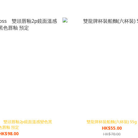
oss 雙頭唇釉2p鏡面溫感變色黑
雙龍牌杯裝船麵(六杯裝) 55g
色唇釉 預定
HK$55.00
HK$98.00
HK$78.00