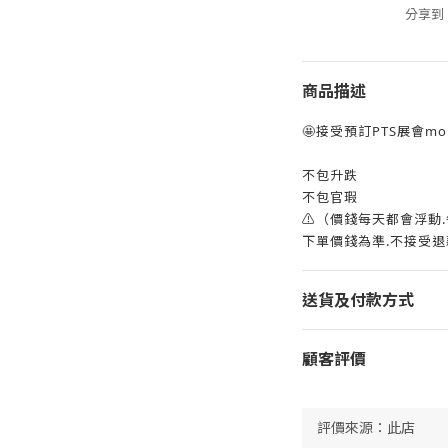
分享到
商品描述
🤩接受預訂PTS展會mol
不包升跌
不包官瑕
⚠️（價錢每天都會浮動
下單價錢為準.不接受退
送貨及付款方式
顧客評價