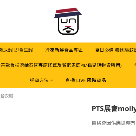
 瀨尿蝦 即食生蝦
冷凍新鮮食品專區
夏日必備 泰國驅蚊
分善款會捐贈給泰國寺廟修葺及貧窮家庭物/孤兒院物資所用)
送貨方法
直播 LIVE 限時貨品
 著替衣服
PTS展會mol
價格會因供應隨時有