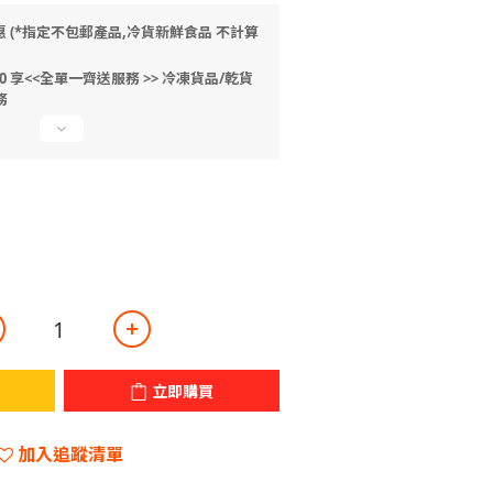
惠 (*指定不包郵產品,冷貨新鮮食品 不計算
 享<<全單一齊送服務 >> 冷凍貨品/乾貨
務
立即購買
加入追蹤清單