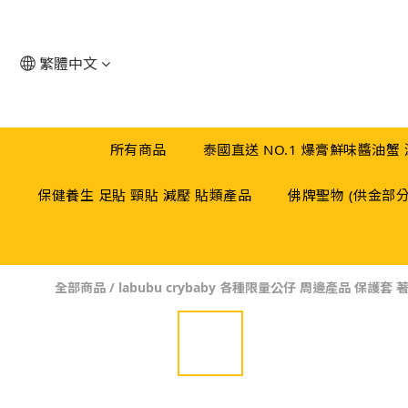
繁體中文
所有商品
泰國直送 NO.1 爆膏鮮味醬油蟹
保健養生 足貼 頸貼 減壓 貼類產品
佛牌聖物 (供金部
全部商品
/
labubu crybaby 各種限量公仔 周邊產品 保護套