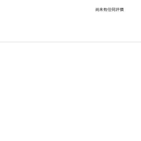
尚未有任何評價
法
|
付款方法
|
退換貨政策
|
條款與細則
|
網站免責聲明
|
私隱
2022 © ASOKTHAI
Powered by
SHOPLINE Payments