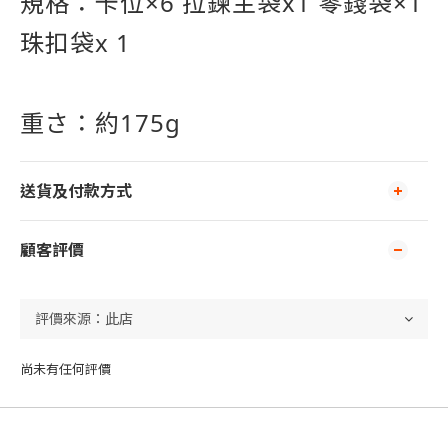
規格：卡位×6 拉鍊主袋x1 零錢袋×1
珠扣袋x 1
重さ：約175g
送貨及付款方式
顧客評價
尚未有任何評價