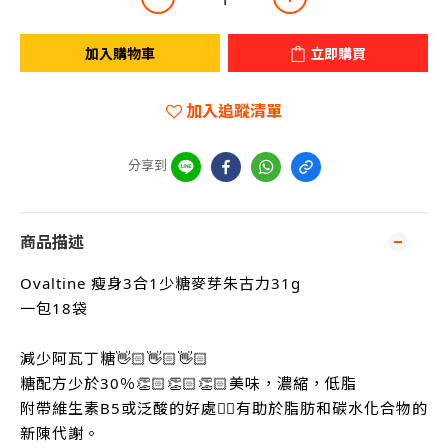
加入購物車
立即購買
加入追蹤清單
分享到
商品描述
Ovaltine
瘦身
3
合
1
少糖麥芽朱古力
31g
一包
18
袋
減少阿瓦丁糖
👋🏻👋🏻👋🏻
糖配方少於
30
％
👏🏻👏🏻👏🏻
美味，濃縮，低脂
附帶維生素
B5
或泛酸的好處
👍🏻
有助於脂肪和碳水化合物的
新陳代謝。