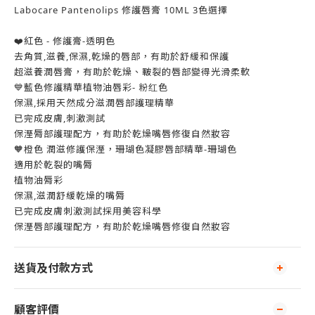
Labocare Pantenolips 修護唇膏 10ML 3色選擇
❤️紅色 - 修護膏-透明色
去角質,滋養,保濕,乾燥的唇部，有助於舒緩和保護
超滋養潤唇膏，有助於乾燥、皸裂的唇部變得光滑柔軟
💙藍色修護精華植物油唇彩- 粉红色
保濕,採用天然成分滋潤唇部護理精華
已完成皮膚,刺激測試
保溼脣部護理配方，有助於乾燥嘴唇修復自然妝容
🧡橙色 潤滋修護保溼，珊瑚色凝膠唇部精華-珊瑚色
適用於乾裂的嘴脣
植物油脣彩
保濕,滋潤舒緩乾燥的嘴脣
已完成皮膚刺激測試採用美容科學
保溼唇部護理配方，有助於乾燥嘴唇修復自然妝容
送貨及付款方式
顧客評價