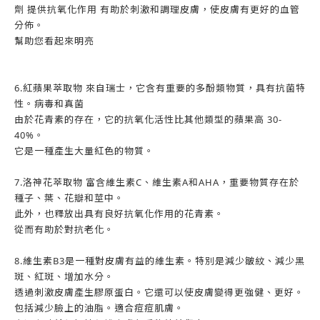
劑 提供抗氧化作用 有助於刺激和調理皮膚，使皮膚有更好的血管
分佈。
幫助您看起來明亮
6.紅蘋果萃取物 來自瑞士，它含有重要的多酚類物質，具有抗菌特
性。病毒和真菌
由於花青素的存在，它的抗氧化活性比其他類型的蘋果高 30-
40%。
它是一種產生大量紅色的物質。
7.洛神花萃取物 富含維生素C、維生素A和AHA，重要物質存在於
種子、葉、花瓣和莖中。
此外，也釋放出具有良好抗氧化作用的花青素。
從而有助於對抗老化。
8.維生素B3是一種對皮膚有益的維生素。特別是減少皺紋、減少黑
斑、紅斑、增加水分。
透過刺激皮膚產生膠原蛋白。它還可以使皮膚變得更強健、更好。
包括減少臉上的油脂。適合痘痘肌膚。