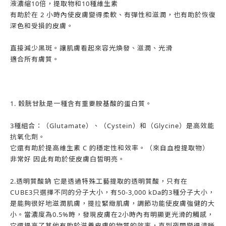
液濃縮10倍，提取物和10種維生素
有助於在 2 小時內使皮膚變得柔軟、有彈性和滋潤，也有助於恢復
深色和受損的皮膚。
直接減少黑斑。讓肌膚看起來容光煥發、滋潤、光滑
適合所有膚質。
1. 穀胱甘肽是一種含有重要胺基酸的蛋白質。
3種組合：（Glutamate）、（Cystein）和（Glycine）是高效能
抗氧化劑。
它還有助於提高維生素 C 的穩定性和效率。（來自血橙提取物）
非常好 因此有助於使皮膚白皙明亮。
2.透明質酸鈉 它是透過特殊工藝提取的透明質酸，只有在
CUBE3只選擇不同的分子大小，有50-3,000 kDa的3種分子大小，
是能夠很好地滋潤肌膚，提拉緊緻肌膚，調節功能使皮膚強健的大
小。當濃度為0.5%時，發現皮膚在2小時內有明顯更光滑的觸感，
它還提高了其他有助於滋養皮膚的物質的效率，直到夜間變得清晰