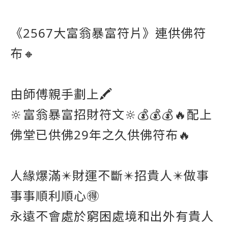
《2567大富翁暴富符片》連供佛符
布🔸
由師傅親手劃上🖍️
🔆富翁暴富招財符文🔆💰💰💰🔥配上
佛堂已供佛29年之久供佛符布🔥
人緣爆滿✴️財運不斷✴️招貴人✴️做事
事事順利順心🉐
永遠不會處於窮困處境和出外有貴人