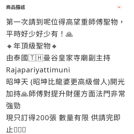
商品描述
第一次請到呢位得高望重師傅聖物，
平時好少好少有！🙏
🔸年頂級聖物🔸
由泰國🇹🇭曼谷皇家寺廟副主持
Rajapariyattimuni
昭坤天 (
昭坤比龍婆更高級僧人)
開光
加持🙏師傅對提升財運方面法門非常
強勁
現只訂得200張 數量有限 供請完即
止🙇🏽‍♂️