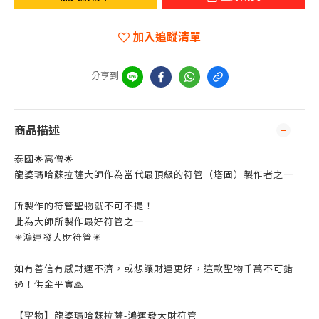
加入追蹤清單
分享到
商品描述
泰國🌟高僧🌟
龍婆瑪哈蘇拉薩大師作為當代最頂級的符管（塔固）製作者之一
所製作的符管聖物就不可不提！
此為大師所製作最好符管之一
✴️鴻運發大財符管✴️
如有善信有感財運不濟，或想讓財運更好，這款聖物千萬不可錯
過！供金平實🙏
【聖物】龍婆瑪哈蘇拉薩-鴻運發大財符管