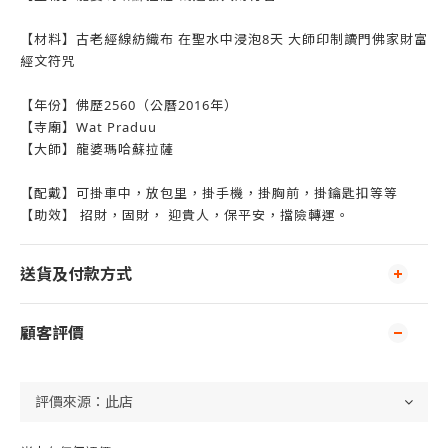
【材料】古老經線紡織布 在聖水中浸泡8天 大師印制讀門佛家財富
經文符咒
【年份】佛歷2560（公曆2016年）
【寺廟】Wat Praduu
【大師】龍婆瑪哈蘇拉薩
【配戴】可掛車中，放包里，掛手機，掛胸前，掛鑰匙扣等等
【助效】 招財，固財， 迎貴人，保平安，擋險轉運。
送貨及付款方式
顧客評價