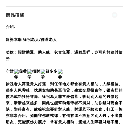
商品描述
:
介紹
龍婆本廟 徐祝老人/儲蓄老人
功效：招財助運、助人緣、衣食無憂、遇難呈祥，亦可利於追討債
務
守財
儲蓄
招財
錢多多
徐祝老人寓意貴人好運，到任何地方都會有貴人相助，人緣極佳。
很多人佩帶後，找朋友相助甚至借貸，生意交易投資等，很奇怪的
較易成功獲得答應。徐祝為人非常愛儲蓄，收到別人給的錢儲起
來，漸漸越來越多，因此也能幫助佩帶者不漏財，助你錢財現金不
缺，變得富有。故徐祝主要針對人緣、財運及不愁衣食，打工一族
亦非常合用。如能守佛教戎律，有借有還不故意欠別人錢，不出賣
朋友，更能獲佛力護持，常有貴人相助，渡過人生障礙財運不絕。