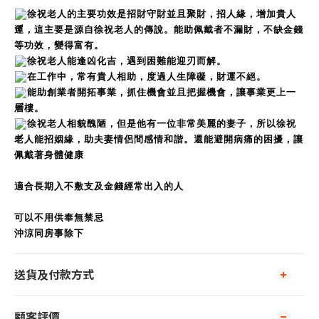
徐祝老人的主要功效是招財守財並且聚財，招人緣，增加貴人
運，這主要是源自徐祝老人的傳說。能助佩戴者不漏財，不缺金錢
等功效，變得富有。
徐祝老人能逢凶化吉，遇到困難能迎刃而解。
在工作中，常有貴人相助，度過人生障礙，財運不絕。
能助創業者開拓事業，抓住機會並且把握機會，讓事業更上一
層樓。
徐祝老人相貌醜陋，但是他有一位非常美麗的妻子，所以徐祝
老人能招姻緣，助夫妻情侶間感情和諧。還能避開病痛的困擾，讓
佩戴著身體健康
適合長期入不敷支及金錢經常出入的人
可以不用供奉無禁忌
沖涼同房事除下
送貨及付款方式
顧客評價