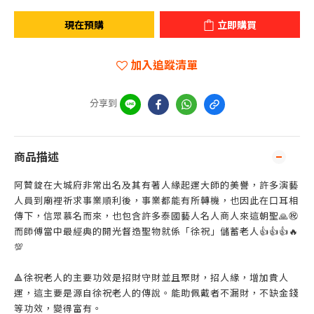
現在預購
立即購買
加入追蹤清單
分享到
商品描述
阿贊錠在大城府非常出名及其有著人緣起運大師的美譽，許多演藝
人員到廟裡祈求事業順利後，事業都能有所轉機，也因此在口耳相
傳下，信眾慕名而來，也包含許多泰國藝人名人商人來這朝聖🙏㊗️
而師傅當中最經典的開光督造聖物就係「徐祝」儲蓄老人👍👍👍🔥
💯
🔺徐祝老人的主要功效是招財守財並且聚財，招人緣，增加貴人
運，這主要是源自徐祝老人的傳說。能助佩戴者不漏財，不缺金錢
等功效，變得富有。