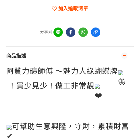
加入追蹤清單
分享到
商品描述
阿贊力礦師
傅
 ～魅力人緣蝴蝶牌
 ！買少見少！做工非常靚
可幫助生意興隆，守財，累積財富 