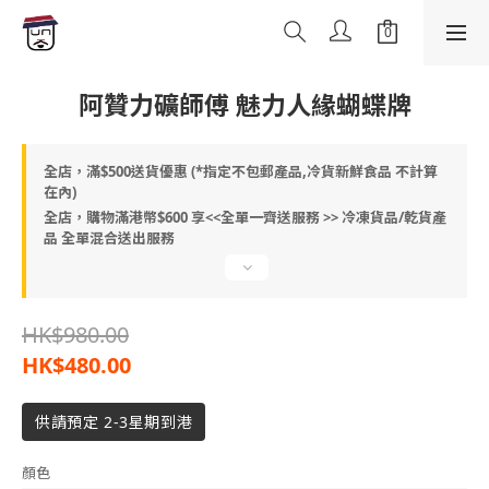
阿贊力礦師傅 魅力人緣蝴蝶牌
全店，滿$500送貨優惠 (*指定不包郵產品,冷貨新鮮食品 不計算
在內)
全店，購物滿港幣$600 享<<全單一齊送服務 >> 冷凍貨品/乾貨產
品 全單混合送出服務
HK$980.00
HK$480.00
供請預定 2-3星期到港
顏色