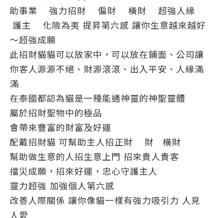
助事業
強力招財
偏財
橫財
超強人緣
護主
化險為夷 提昇第六感 讓你生意越來越好
～超強成願
此招財貓貓可以放家中，可以放在鋪面、公司讓
你客人源源不絕、財源滾滾、出入平安、人緣滿
滿
在泰國都認為貓是一種能通神靈的神聖靈體
屬於招財聖物中的極品
會帶來豐富的財富及好運
配戴招財貓 可幫助主人招正財
財
橫財
幫助做生意的人招生意上門 招來貴人貴客
擋災成願，招來好運，忠心守護主人
靈力超強 加強個人第六感
改善人際關係 讓你像貓一樣有強力吸引力 人見
人愛