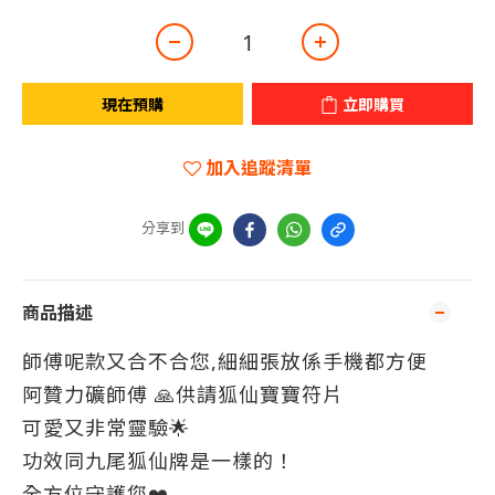
現在預購
立即購買
加入追蹤清單
分享到
商品描述
師傅呢款又合不合您,細細張放係手機都方便
阿贊力礦師傅 🙏供請狐仙寶寶符片
可愛又非常靈驗🌟
功效同九尾狐仙牌是一樣的！
全方位守護您❤️