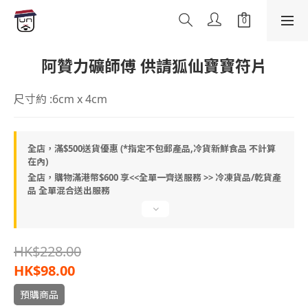
阿贊力礦師傅 供請狐仙寶寶符片
尺寸約 :6cm x 4cm
全店，滿$500送貨優惠 (*指定不包郵產品,冷貨新鮮食品 不計算
在內)
全店，購物滿港幣$600 享<<全單一齊送服務 >> 冷凍貨品/乾貨產
品 全單混合送出服務
HK$228.00
HK$98.00
預購商品