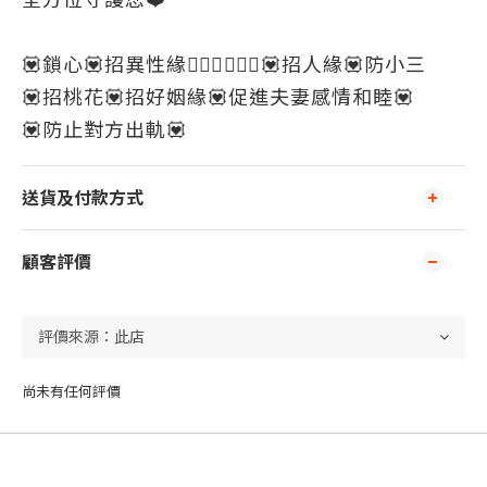
💟鎖心💟招異性緣💁🏻‍♀️💁🏻‍♂️💟招人緣💟防小三
💟招桃花💟招好姻緣💟促進夫妻感情和睦💟
💟防止對方出軌💟
送貨及付款方式
顧客評價
尚未有任何評價