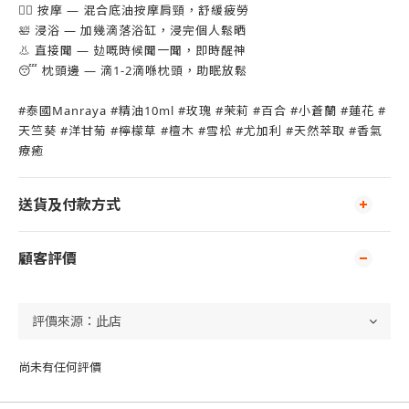
💆‍♂️ 按摩 — 混合底油按摩肩頸，舒緩疲勞
🛀 浸浴 — 加幾滴落浴缸，浸完個人鬆晒
👃 直接聞 — 攰嘅時候聞一聞，即時醒神
😴 枕頭邊 — 滴1-2滴喺枕頭，助眠放鬆
#泰國Manraya #精油10ml #玫瑰 #茉莉 #百合 #小蒼蘭 #蓮花 #
天竺葵 #洋甘菊 #檸檬草 #檀木 #雪松 #尤加利 #天然萃取 #香氣
療癒
送貨及付款方式
顧客評價
尚未有任何評價