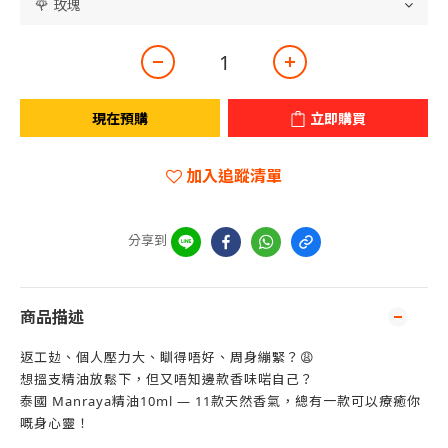
現在預購
立即購買
加入追蹤清單
分享到
商品描述
返工攰、個人壓力大、瞓得唔好、周身繃緊？😩
想搵支精油放鬆下，但又唔知邊款香味啱自己？
泰國 Manraya精油10ml — 11款天然香氣，總有一款可以療癒你
嘅身心靈！