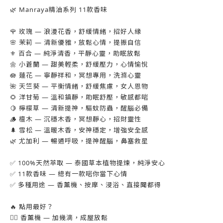
🌿 Manraya精油系列 11款香味
🌹 玫瑰 — 浪漫花香，舒緩情緒，招好人緣
🌸 茉莉 — 清新優雅，放鬆心情，提振自信
⚜️ 百合 — 純淨清香，平靜心靈，助眠放鬆
🌼 小蒼蘭 — 甜美輕柔，舒緩壓力，心情愉悅
🪷 蓮花 — 寧靜祥和，冥想專用，洗滌心靈
🌺 天竺葵 — 平衡情緒，舒緩焦慮，女人恩物
🌻 洋甘菊 — 溫和鎮靜，助眠舒壓，敏感都啱
🍋 檸檬草 — 清新提神，驅蚊防蟲，醒腦必備
🪵 檀木 — 沉穩木香，冥想靜心，招財靈性
🌲 雪松 — 溫暖木香，安神穩定，增強安全感
🌿 尤加利 — 暢通呼吸，提神醒腦，鼻塞救星
✅ 100%天然萃取 — 泰國草本植物提煉，純淨安心
✅ 11款香味 — 總有一款啱你當下心情
✅ 多種用途 — 香薰機、按摩、浸浴、直接聞都得
🔥 點用最好？
💆‍♀️ 香薰機 — 加幾滴，成屋放鬆