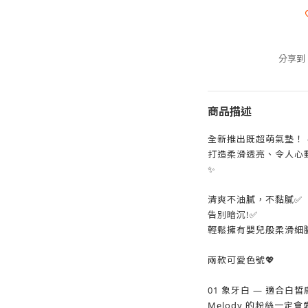
分享到
商品描述
全新推出既超萌氣墊！ 
打造柔滑透亮、令人心動
✨
清爽不油膩，不黏膩✅
告別暗沉!✅
輕鬆擁有嬰兒般柔滑細膩
兩款可愛色號💖
01 象牙白 — 適合白
Melody 的粉絲一定會