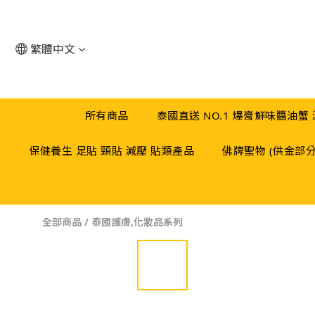
繁體中文
所有商品
泰國直送 NO.1 爆膏鮮味醬油蟹
保健養生 足貼 頸貼 減壓 貼類產品
佛牌聖物 (供金部
全部商品
/
泰國護膚,化妝品系列