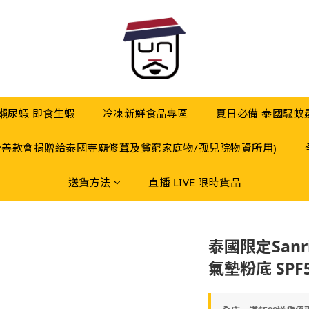
 瀨尿蝦 即食生蝦
冷凍新鮮食品專區
夏日必備 泰國驅蚊
分善款會捐贈給泰國寺廟修葺及貧窮家庭物/孤兒院物資所用)
送貨方法
直播 LIVE 限時貨品
泰國限定Sanrio
氣墊粉底 SPF5