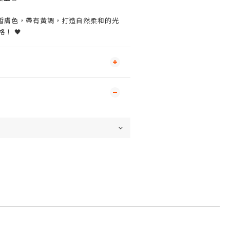
合白皙膚色，帶有黃調，打造自然柔和的光
格！ 🖤