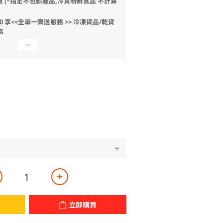
惠 (*指定不包郵產品,冷貨新鮮食品 不計算
 享<<全單一齊送服務 >> 冷凍貨品/乾貨
務
立即購買