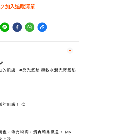
加入追蹤清單

的肌膚~ #柔光氣墊 極致水潤光澤氣墊
的肌膚！ 😍
皙膚色，帶有粉調，清爽韓系氣息。 My
愛上😍