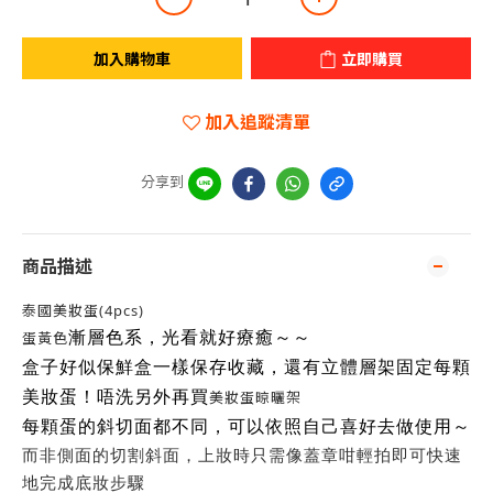
加入購物車
立即購買
加入追蹤清單
分享到
商品描述
泰國美妝蛋(4pcs)
蛋黃色
漸層色系，
光看就好療癒～～
盒子好似保鮮盒一樣保存收藏，還有立體層架固定每顆
美妝蛋！唔洗另外再買
美妝蛋晾曬架
每顆蛋的斜切面都不同，可以依照自己喜好去做使用～
而非側面的切割斜面，上妝時只需像蓋章咁輕拍即可快速
地完成底妝步驟