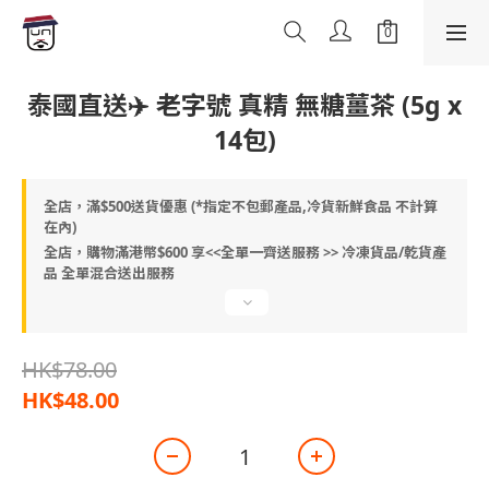
泰國直送✈️ 老字號 真精 無糖薑茶 (5g x
14包)
全店，滿$500送貨優惠 (*指定不包郵產品,冷貨新鮮食品 不計算
在內)
全店，購物滿港幣$600 享<<全單一齊送服務 >> 冷凍貨品/乾貨產
品 全單混合送出服務
HK$78.00
HK$48.00