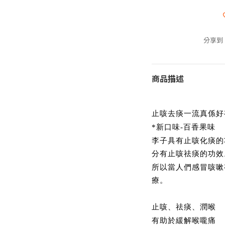
分享到
商品描述
止咳去痰一流真係好
新口味
百香果味
*
-
李子具有止咳化痰的
分有止咳祛痰的功效
所以當人們感冒咳嗽
療。
止咳、祛痰、潤喉
有助於緩解喉嚨痛