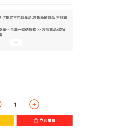
惠 (*指定不包郵產品,冷貨新鮮食品 不計算
 享<<全單一齊送服務 >> 冷凍貨品/乾貨
務
立即購買