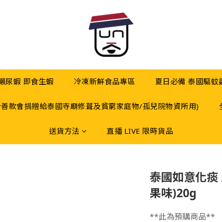
 瀨尿蝦 即食生蝦
冷凍新鮮食品專區
夏日必備 泰國驅蚊
分善款會捐贈給泰國寺廟修葺及貧窮家庭物/孤兒院物資所用)
送貨方法
直播 LIVE 限時貨品
泰國如意化痰 
果味)20g
**此為預購商品**