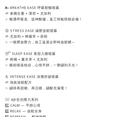
🌬 BREATHE EASE 呼吸順暢噴霧
🌱 泰國生薑 + 薄荷 + 尤加利
✨ 暢通呼吸道、提神醒腦，返工唞氣唔順必備！
😌 STRESS EASE 減壓放鬆噴霧
🌱 尤加利 + 檸檬草 + 茶樹
✨ 一噴釋放壓力，收工返屋企即時放鬆晒～
😴 SLEEP EASE 香甜入睡噴霧
🌱 柑橘 + 薰衣草 + 尤加利
✨ 睡前噴落枕頭，心情平靜，一覺瞓到天光！
💪 INTENSE EASE 深層舒緩噴霧
🌱 強效放鬆配方
✨ 瞓得再甜啲、再沉啲，瞓醒充滿電！
🧘‍♀️ 4步告別壓力系列
1️⃣ CALM — 平靜心境
2️⃣ RELAX — 放鬆全身
3️⃣ REFRESH — 醒神舒暢