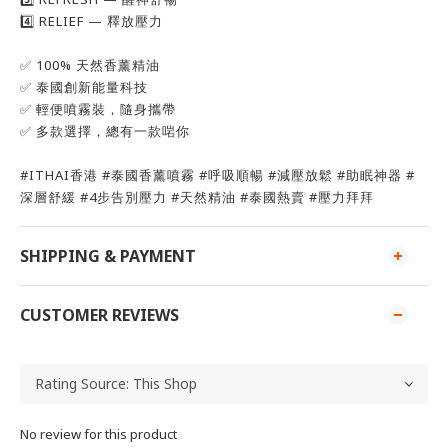
4️⃣ RELIEF — 釋放壓力
✅ 100% 天然香薰精油
✅ 泰國創新能量科技
✅ 輕便噴霧裝，隨身攜帶
✅ 多款選擇，總有一款啱你
#ITHAI香港 #泰國香薰噴霧 #呼吸順暢 #減壓放鬆 #助眠神器 #
深層舒緩 #4步告別壓力 #天然精油 #泰國熱賣 #壓力拜拜
SHIPPING & PAYMENT
CUSTOMER REVIEWS
No review for this product