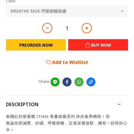
Color
PREORDER NOW
BUY NOW
Add to Wishlist
Share
DESCRIPTION
泰國紅到發紫嘅 ITHAI 香薰噴霧系列 終於集齊晒啦！😍
無論你想減壓、好瞓、呼吸順暢，定係深層放鬆，總有一款啱你心
水～