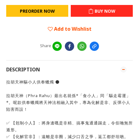
PREORDER NOW
BUY NOW
Add to Wishlist
Share
DESCRIPTION
拉胡天神驅小人供奉蠟燭 🌑
拉胡天神（Phra Rahu）最出名就係*「食小人」同「驅走霉運」
*。呢款供奉蠟燭將天神法相融入其中，專為化解是非、反彈小人
陷害而設！
✅ 【剋制小人】：將身邊嘅是非精、搞事鬼通通踢走，令佢哋無所
遁形。
✅ 【化解官非】：遠離是非圈，減少口舌之爭，返工都舒坦啲。