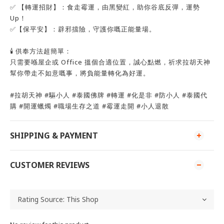
✅ 【轉運招財】：食走霉運，由黑變紅，助你谷底反彈，運勢
Up！
✅【保平安】：辟邪擋險，守護你嘅正能量場。
🕯️ 供奉方法超簡單：
只需要喺屋企或 Office 搵個合適位置，誠心點燃，祈求拉胡天神
幫你帶走不如意嘅事，將負能量轉化為好運。
#拉胡天神 #驅小人 #泰國佛牌 #轉運 #化是非 #防小人 #泰國代
購 #開運蠟燭 #職場生存之道 #霉運走開 #小人退散
SHIPPING & PAYMENT
CUSTOMER REVIEWS