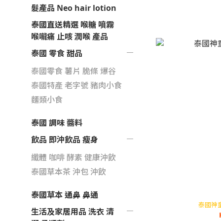
髮產品 Neo hair lotion
泰國直送精選 喉糖 噴霧
喉嚨痛 止咳 潤喉 產品
泰國 零食 甜品
泰國零食 薯片 脆條 爆谷
泰國特產 老字號 豬肉小食
麵類小食
泰國 調味 醬料
飲品 即沖飲品 瘦身
纖體 咖啡 酵素 健康沖飲
泰國草本茶 沖包 沖飲
泰國草本 通鼻 鼻通
泰國神童
生活及家居用品 洗衣 清