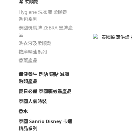
潔 柔順劑
Hygiene 洗衣液 柔順劑
香包系列
泰國斑馬牌 ZEBRA 皇牌產
品
洗衣液及柔順劑
按摩精油系列
香薰產品
保健養生 足貼 頸貼 減壓
貼類產品
夏日必備 泰國驅蚊蟲產品
泰國人氣時裝
香水
泰國 Sanrio Disney 卡通
精品系列