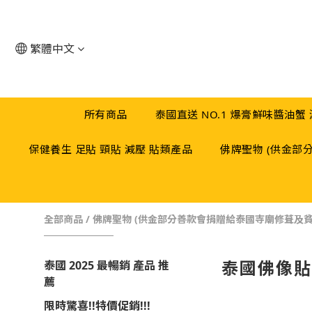
繁體中文
所有商品
泰國直送 NO.1 爆膏鮮味醬油蟹
保健養生 足貼 頸貼 減壓 貼類產品
佛牌聖物 (供金部
全部商品
/
佛牌聖物 (供金部分善款會捐贈給泰國寺廟修葺及貧
泰國佛像貼
泰國 2025 最暢銷 產品 推
薦
限時驚喜!!特價促銷!!!