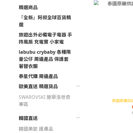
精選商品
『全新』阿叔全球百貨精
選
旅遊出外必備電子電器 手
持風扇 充電寶 小家電
labubu crybaby 各種限
量公仔 周邊產品 保護套
著替衣服
泰星代購 周邊產品
歐美直送 精選貨品
SWAROVSKI 施華洛世奇
泰國原廟供
專區
韓國直送
韓國美妝 護膚品