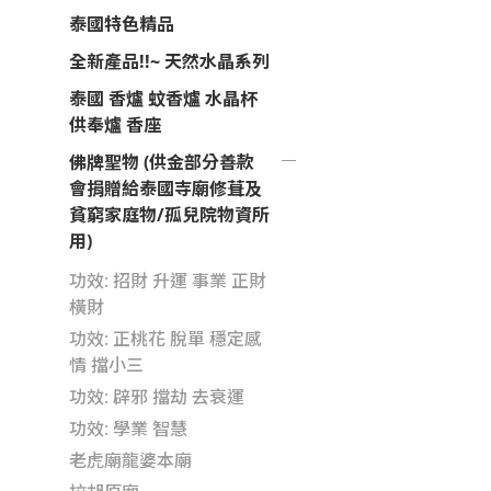
泰國特色精品
全新產品!!~ 天然水晶系列
泰國 香爐 蚊香爐 水晶杯
供奉爐 香座
佛牌聖物 (供金部分善款
會捐贈給泰國寺廟修葺及
貧窮家庭物/孤兒院物資所
用)
功效: 招財 升運 事業 正財
橫財
功效: 正桃花 脫單 穩定感
情 擋小三
功效: 辟邪 擋劫 去衰運
功效: 學業 智慧
老虎廟龍婆本廟