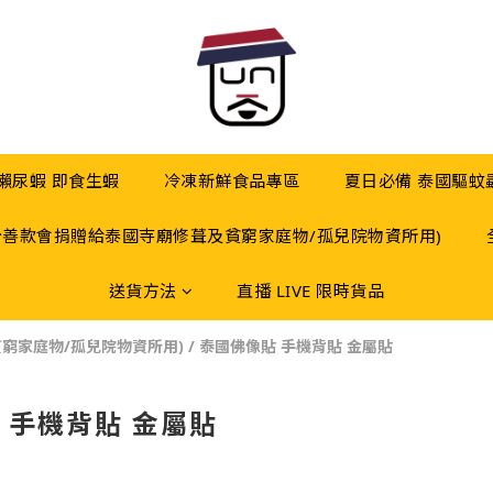
 瀨尿蝦 即食生蝦
冷凍新鮮食品專區
夏日必備 泰國驅蚊
分善款會捐贈給泰國寺廟修葺及貧窮家庭物/孤兒院物資所用)
送貨方法
直播 LIVE 限時貨品
窮家庭物/孤兒院物資所用)
/
泰國佛像貼 手機背貼 金屬貼
 手機背貼 金屬貼