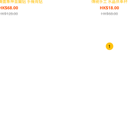
掩面象神金屬貼 手機背貼
傳統手工 水晶供奉杯
HK$68.00
HK$18.00
HK$128.00
HK$68.00
1