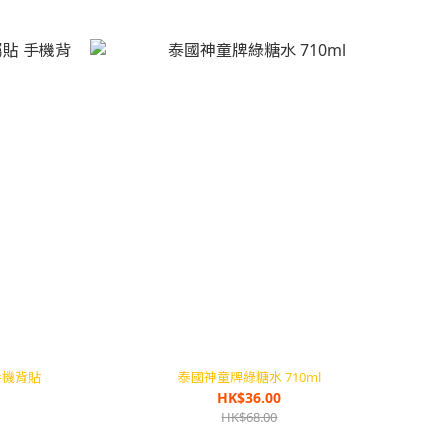
手機背貼
泰國神童牌綠糖水 710ml
HK$36.00
HK$68.00