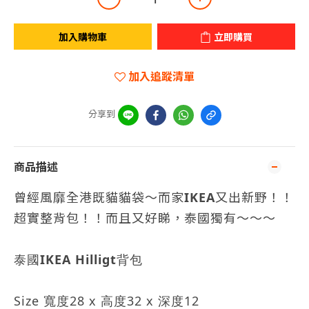
加入購物車
立即購買
加入追蹤清單
分享到
商品描述
曾經風靡全港既貓貓袋～而家
IKEA
又出新野！！
超實整背包！！而且又好睇，泰國獨有～～～
IKEA Hilligt
泰國
背包
Size
28 x
32 x
12
寬度
高度
深度