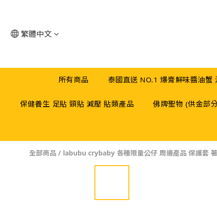
繁體中文
所有商品
泰國直送 NO.1 爆膏鮮味醬油蟹
保健養生 足貼 頸貼 減壓 貼類產品
佛牌聖物 (供金部
全部商品
/
labubu crybaby 各種限量公仔 周邊產品 保護套