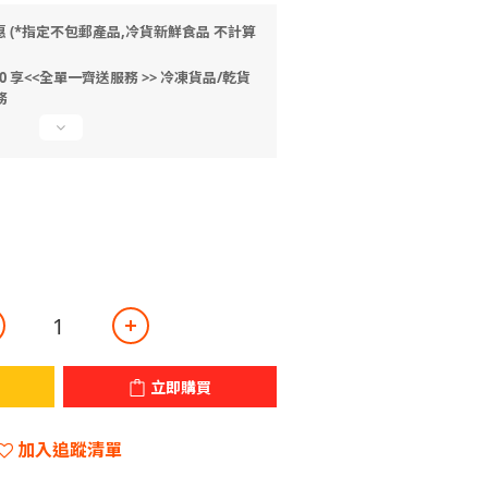
惠 (*指定不包郵產品,冷貨新鮮食品 不計算
 享<<全單一齊送服務 >> 冷凍貨品/乾貨
務
立即購買
加入追蹤清單