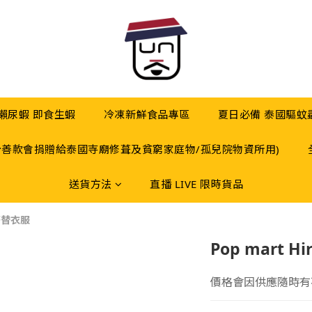
 瀨尿蝦 即食生蝦
冷凍新鮮食品專區
夏日必備 泰國驅蚊
分善款會捐贈給泰國寺廟修葺及貧窮家庭物/孤兒院物資所用)
送貨方法
直播 LIVE 限時貨品
 著替衣服
Pop mart 
價格會因供應隨時有