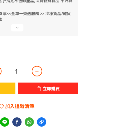
惠 (*指定不包郵產品,冷貨新鮮食品 不計算
 享<<全單一齊送服務 >> 冷凍貨品/乾貨
務
立即購買
加入追蹤清單