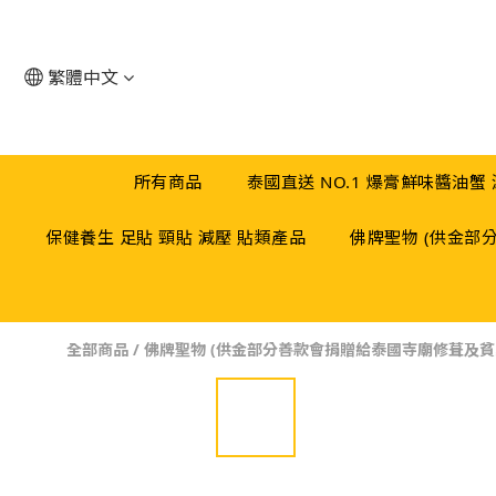
繁體中文
所有商品
泰國直送 NO.1 爆膏鮮味醬油蟹
保健養生 足貼 頸貼 減壓 貼類產品
佛牌聖物 (供金部
全部商品
/
佛牌聖物 (供金部分善款會捐贈給泰國寺廟修葺及貧