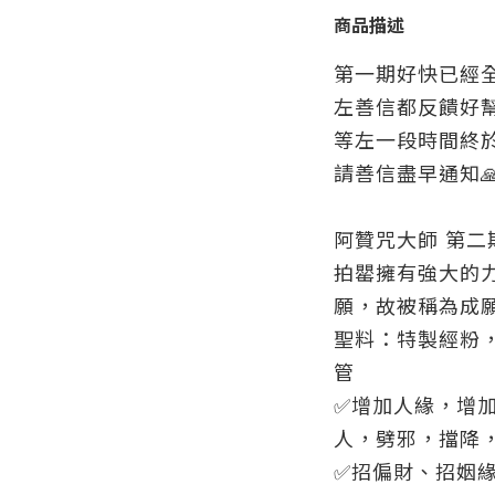
商品描述
第一期好快已經全
左善信都反饋好
等左一段時間終
請善信盡早通知

阿贊咒大師 第二
拍罌擁有強大的
願，故被稱為成
聖料：特製經粉，
管
✅
增加人緣，增
人，劈邪，擋降
✅
招偏財、招姻緣