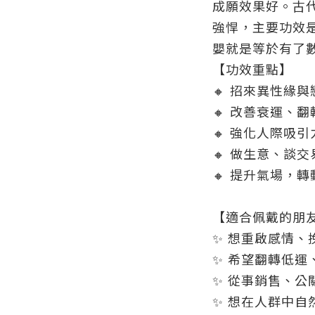
成願效果好。古
強悍，主要功效
嬰就是等於有了
【功效重點】
🔸
招來異性緣與
🔸
改善衰運、翻
🔸
強化人際吸引
🔸
做生意、談交
🔸
提升氣場，轉
【適合佩戴的朋
✨
想重啟感情、
✨
希望翻轉低運
✨
從事銷售、公
✨
想在人群中自