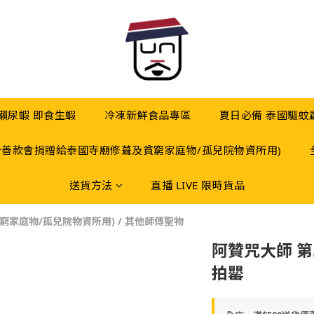
 瀨尿蝦 即食生蝦
冷凍新鮮食品專區
夏日必備 泰國驅蚊
分善款會捐贈給泰國寺廟修葺及貧窮家庭物/孤兒院物資所用)
送貨方法
直播 LIVE 限時貨品
窮家庭物/孤兒院物資所用)
/
其他師傅聖物
阿贊咒大師 第
拍罌