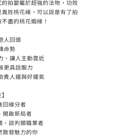
代的拍嬰屬於超強的法物，功效
是異姓桃花緣，可以說是有了拍
數不盡的桃花姻緣！
戀人回頭
轉命勢
力、讓人主動靠近
易更具說服力
動貴人運與好運氣
友】
挽回緣分者
、開啟新局者
關、談判類職業者
然散發魅力的你