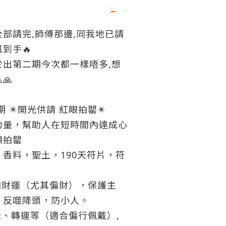
部請完,師傅那邊,同我地已請
幫到手
🔥
於出第二期今次都一樣唔多,想

🙏
期
✴️
開光供請 紅眼拍罌
✴️
力量，幫助人在短時間內達成心
願拍罌
香料，聖土，190天符片，符
加財運（尤其偏財），保護主
，反噬降頭，防小人。
、轉運等（適合偏行佩戴）,