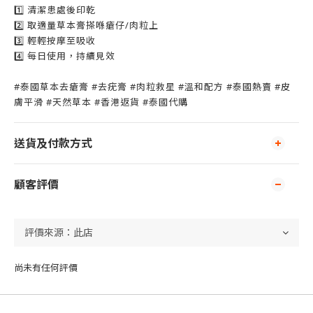
1️⃣ 清潔患處後印乾
2️⃣ 取適量草本膏搽喺瘡仔/肉粒上
3️⃣ 輕輕按摩至吸收
4️⃣ 每日使用，持續見效
#泰國草本去瘡膏 #去疣膏 #肉粒救星 #溫和配方 #泰國熱賣 #皮
膚平滑 #天然草本 #香港返貨 #泰國代購
送貨及付款方式
顧客評價
尚未有任何評價