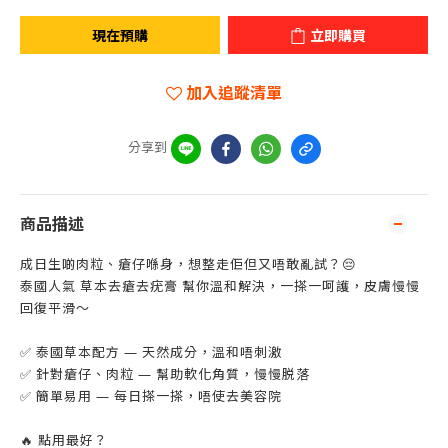
現在預購
立即購買
加入追蹤清單
分享到
商品描述
成日生啲肉粒、瘡仔喺身，想整走佢但又唔敢亂試？😔
泰國人氣 草本去瘡去疣膏 幫你溫和解決，一搽一呵護，皮膚慢慢
回復平滑～
✅ 泰國草本配方 — 天然成分，溫和唔刺激
✅ 針對瘡仔、肉粒 — 幫助軟化角質，慢慢脱落
✅ 簡單易用 — 每日搽一搽，唔使去美容院
🔥 點用最好？