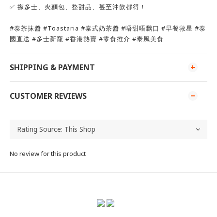
✅ 搽多士、夾麵包、整甜品、甚至沖飲都得！
#泰茶抹醬 #Toastaria #泰式奶茶醬 #唔甜唔黐口 #早餐救星 #泰
國直送 #多士新寵 #香港熱賣 #零食推介 #泰風美食
SHIPPING & PAYMENT
CUSTOMER REVIEWS
No review for this product