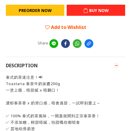
PREORDER NOW
BUY NOW
Add to Wishlist
Share
DESCRIPTION
泰式奶茶迷注意！📢
Toastaria 泰茶牛奶抹醬200g
一塗上癮，唔甜膩 x 唔黐口！
濃郁泰茶香 x 奶滑口感，唔會過甜，一試即刻愛上～
✅ 100% 泰式奶茶風味，一開蓋就聞到正宗泰茶香！
✅ 不添加糖，輕甜唔膩，怕甜嘅你都啱食
✅ 質地幼滑易塗