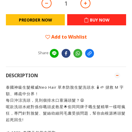
PREORDER NOW
BUY NOW
Add to Wishlist
Share
DESCRIPTION
泰國神級生髮權威Neo Hair 草本防脫生髮洗頭水 🧴🌱 拯救 M 字
額、稀疏中分界！
每日沖涼洗頭，見到個排水口塞滿頭髮？😫
呢款洗頭水絕對係你嘅頭皮救星🌟佢同同牌子嘅生髮精華一樣咁瘋
狂，專門針對脫髮、髮絲幼細同毛囊受損問題，幫你由根源將頭髮
起死回生!