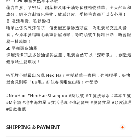
🌱 100% 泰國天然草本萃取
蘊含白參、哈密瓜、鋸葉棕及椰子油等多種植物精華。全天然溫和
成分，絕不含刺激化學物，敏感頭皮、受損毛囊都可以安心用！
🧬 激活毛囊、強韌髮根
唔單止係洗乾淨個頭，佢更能直接滲透頭皮，為毛囊補充足夠營
養，令原本萎縮嘅毛囊重新醒過嚟，等啲頭髮生得粗壯啲，唔會輕
易一扯就斷！
🌊 平衡頭皮油脂
⁠深層清潔頭皮多餘油垢與皮脂，毛囊自然可以「深呼吸」，創造最
健康嘅生髮環境！
搭配埋佢哋最出名嘅 Neo Hair 生髮精華一齊用，強強聯手，好快
就會見到啲「BB毛」好似春筍咁生出嚟！🌱🥹🥹
#NeoHair #NeoHairShampoo #防脫髮 #生髮洗頭水 #草本生髮
#M字額 #地中海救星 #救活毛囊 #強韌髮根 #脫髮救星 #頭皮護理
#爆款推薦
SHIPPING & PAYMENT