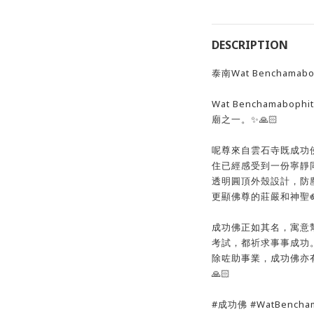
DESCRIPTION
泰南Wat Benchama
Wat Benchamab
廟之一。✨🙏🏻
呢尊來自雲石寺既成功
住已經感受到一份寧靜同
透明圓頂外殼設計，防
更顯佛尊的莊嚴和神聖
成功佛正如其名，寓意
考試，都祈求事事成功
除咗助事業，成功佛亦有
🙏🏻
#成功佛 #WatBench