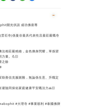
bophit開光供請 成功佛座尊
ophit(雲石寺)係曼谷最具代表性且最莊嚴嘅寺
佛法相莊嚴精緻，金色佛身閃耀，單係望
力量。💪🏻
塵之餘

幫助善信克服困難，無論係生意、升職定
。
避險同保佑家庭健康平安嘅法力🙏🏻
amabophit #大理寺 #事業順利 #泰國佛牌