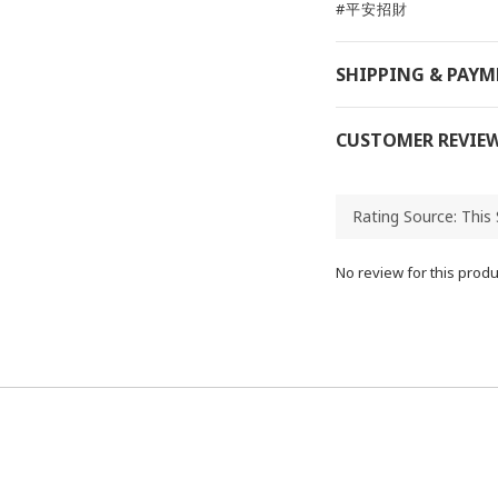
#平安招財
SHIPPING & PAY
CUSTOMER REVIE
No review for this produ