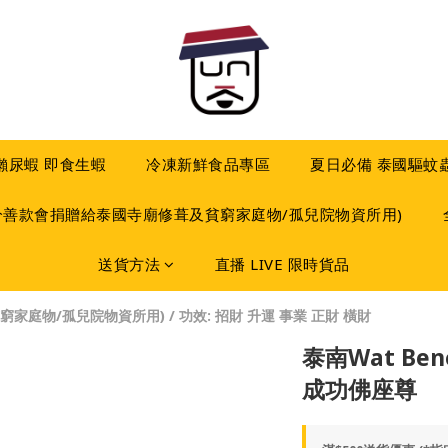
 瀨尿蝦 即食生蝦
冷凍新鮮食品專區
夏日必備 泰國驅蚊
分善款會捐贈給泰國寺廟修葺及貧窮家庭物/孤兒院物資所用)
送貨方法
直播 LIVE 限時貨品
窮家庭物/孤兒院物資所用)
/
功效: 招財 升運 事業 正財 橫財
泰南Wat Ben
成功佛座尊