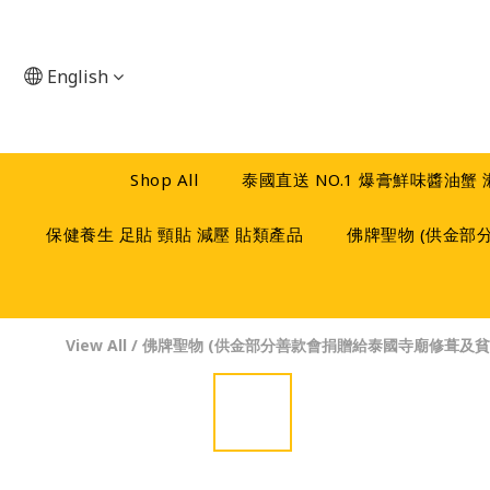
English
Shop All
泰國直送 NO.1 爆膏鮮味醬油蟹
保健養生 足貼 頸貼 減壓 貼類產品
佛牌聖物 (供金部
View All
/
佛牌聖物 (供金部分善款會捐贈給泰國寺廟修葺及貧